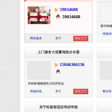
59034688
59034688
图书馆
维修回
网络服务
东宁
上门服务大流量地热分水器
15046366136
药材家属楼惠民大药房旁边
维修回收
东宁
餐饮美
东宁松鼠智适应培训学校