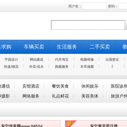
用户名：
密码：
售求购
车辆买卖
生活服务
二手买卖
平面设计
网站建设
代开淘宝
电脑维修
出国签证
2
快递/物流
外卖/送水
跑腿服务
木耳做菌
动通信
宾馆酒店
餐饮美食
休闲娱乐
医院诊
纱摄影
网络服务
礼品鲜花
美容美体
旅游户
东宁信息网www.0453d
东宁麦克思汉堡