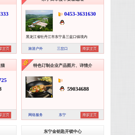
333
0453-3631630
黑龙江省牡丹江市东宁县三盆口镇境内
旅游户外
三岔口
天猫
特色订制企业产品图片、详情介
725
8
59034688
网络服务
东宁
东宁金钥匙开锁中心