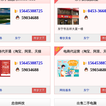
15645388725
0453-3660
59034688
东宁市吉祥大厦一楼
务
东宁
餐饮美食
东宁
商代开通（淘宝、阿里、天猫
电商代运营（淘宝、阿里、
15645388725
15645388
59034688
5903468
务
网络服务
东宁
忠信科技
出售二手电脑