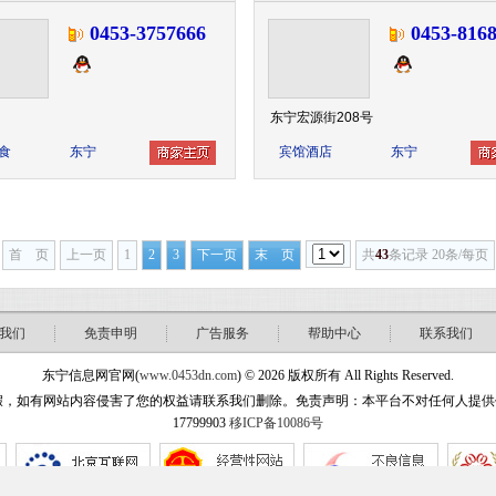
0453-3757666
0453-8168
东宁宏源街208号
食
东宁
宾馆酒店
东宁
首 页
上一页
1
2
3
下一页
末 页
共
43
条记录 20条/每页
我们
免责申明
广告服务
帮助中心
联系我们
东宁信息网官网(
www.0453dn.com
) © 2026 版权所有 All Rights Reserved.
站内容侵害了您的权益请联系我们删除。免责声明：本平台不对任何人提供任何形式担保！ w
17799903
移ICP备10086号