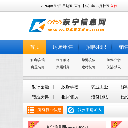
2026年8月7日
星期五
丙午【马】年 六月廿五
立秋
首页
房屋租售
招聘求职
销
酒店/宾馆
租车服务
旅游度假
担保/贷款
房屋装修
家居维修
建材装饰
保洁/清洗
银行金融
政府学校
农业工业
移
结婚庆典
租房售房
维修回收
婚
所有行业信息
我要申请加入
东宁信息网www.0453d