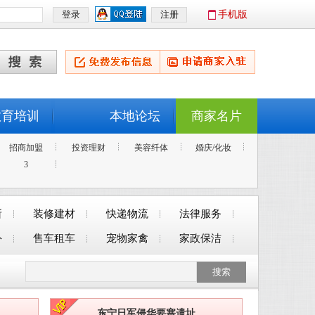
手机版
教育培训
本地论坛
商家名片
招商加盟
投资理财
美容纤体
婚庆/化妆
3
所
装修建材
快递物流
法律服务
外
售车租车
宠物家禽
家政保洁
东宁日军侵华要塞遗址