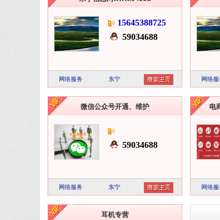
15645388725
59034688
网络服务
东宁
网络服
微信公众号开通、维护
电
59034688
网络服务
东宁
网络服
耳机专营