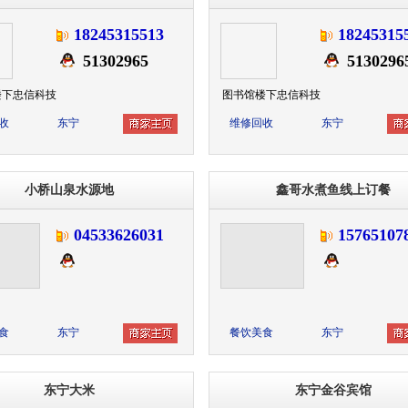
18245315513
18245315
51302965
5130296
楼下忠信科技
图书馆楼下忠信科技
收
东宁
维修回收
东宁
小桥山泉水源地
鑫哥水煮鱼线上订餐
04533626031
15765107
食
东宁
餐饮美食
东宁
东宁大米
东宁金谷宾馆