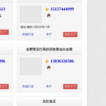
513
15157444999
5
地址:物价小区10号门市
其他行业
东宁
金辉珠宝行高价回收黄金白金紫
896
13836326586
其他行业
东宁
志红饭店