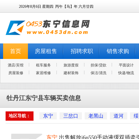
2026年8月6日
星期四
丙午【马】年 六月廿四
首页
房屋租售
招聘求职
销售求购
酒店/宾馆
租车服务
旅游度假
担保/贷款
平面设计
房屋装修
家居维修
建材装饰
保洁/清洗
快递/物流
牡丹江东宁县车辆买卖信息
东宁
三岔口
老黑山
道河
绥
地区导航：
东宁
出售解放j6p550手动液缓双插