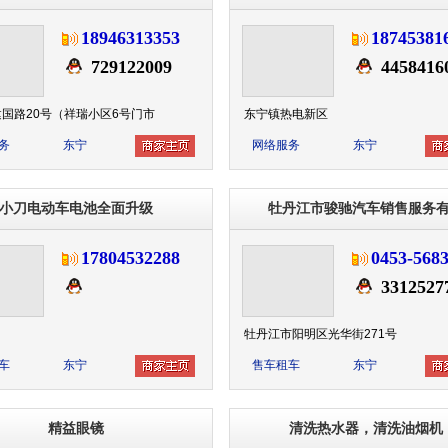
18946313353
18745381
729122009
4458416
国路20号（祥瑞小区6号门市
东宁镇热电新区
务
东宁
网络服务
东宁
小刀电动车电池全面升级
牡丹江市骏驰汽车销售服务
17804532288
0453-5683
33125277
牡丹江市阳明区光华街271号
车
东宁
售车租车
东宁
精益眼镜
清洗热水器，清洗油烟机