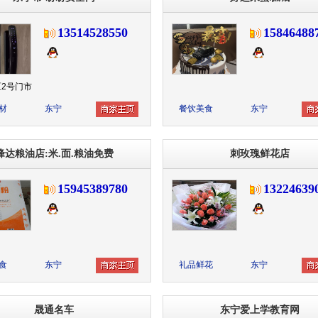
13514528550
15846488
2号门市
材
东宁
餐饮美食
东宁
峰达粮油店:米.面.粮油免费
刺玫瑰鲜花店
15945389780
13224639
食
东宁
礼品鲜花
东宁
晟通名车
东宁爱上学教育网