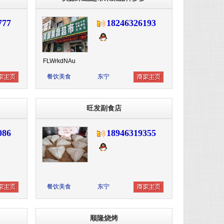
777
18246326193
FLWrkdNAu
餐饮美食
东宁
旺发副食店
086
18946319355
餐饮美食
东宁
顺隆烧烤