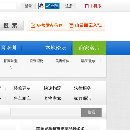
手机版
教育培训
本地论坛
商家名片
招商加盟
投资理财
美容纤体
婚庆/化妆
3
所
装修建材
快递物流
法律服务
外
售车租车
宠物家禽
家政保洁
美廉果蔬超市果菜品种多多