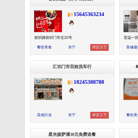
15645363234
纺织路纺织门市北10号
宏远一区
餐饮美食
东宁
装修建
汇功门市百姓洗车行
18245388788
其他行业
东宁
餐饮美
星光披萨满38元免费送餐