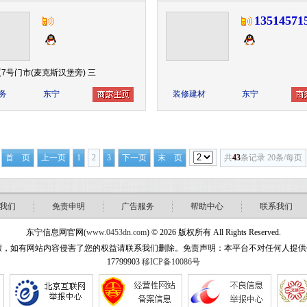
13514571
7号门市(麦克斯汉堡旁) 三
务
东宁
装修建材
东宁
首 页
上一页
1
2
3
下一页
末 页
共
43
条记录 20条/每页
我们
免责申明
广告服务
帮助中心
联系我们
东宁信息网官网(
www.0453dn.com
) © 2026 版权所有 All Rights Reserved.
站内容侵害了您的权益请联系我们删除。免责声明：本平台不对任何人提供任何形式担保！ w
17799903
移ICP备10086号