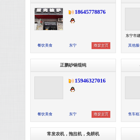
18645778876
东宁市建
餐饮美食
东宁
其他服
正鹏砂锅馄钝
15946327016
餐饮美食
东宁
售车租
常发农机，拖拉机，免耕机