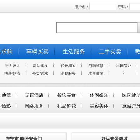
用户名：
密码：
售求购
车辆买卖
生活服务
二手买卖
平面设计
网站建设
代开淘宝
电脑维修
出国签证
2
快递/物流
外卖/送水
跑腿服务
木耳做菌
动通信
宾馆酒店
餐饮美食
休闲娱乐
医院诊
纱摄影
网络服务
礼品鲜花
美容美体
旅游户
东宁市 盼盼安全门
好运来蛋糕城