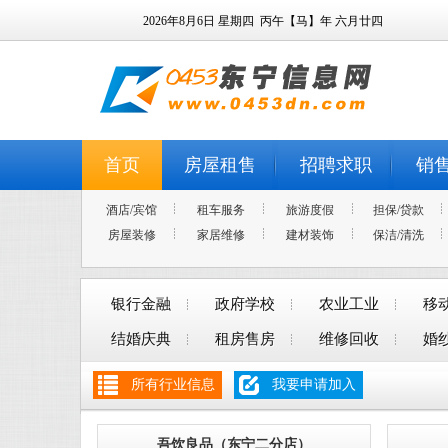
2026年8月6日
星期四
丙午【马】年 六月廿四
首页
房屋租售
招聘求职
销
酒店/宾馆
租车服务
旅游度假
担保/贷款
房屋装修
家居维修
建材装饰
保洁/清洗
银行金融
政府学校
农业工业
移
结婚庆典
租房售房
维修回收
婚
所有行业信息
我要申请加入
吾饮良品（东宁二分店）