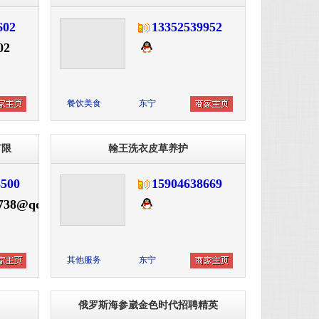
602
13352539952
02
餐饮美食
东宁
有限
翰王洗衣皮草养护
500
15904638669
38@qq.com
其他服务
东宁
俄罗斯海参崴金色时代招聘精英