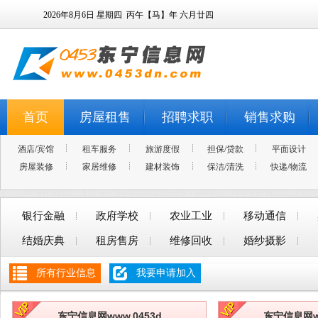
2026年8月6日
星期四
丙午【马】年 六月廿四
首页
房屋租售
招聘求职
销售求购
酒店/宾馆
租车服务
旅游度假
担保/贷款
平面设计
房屋装修
家居维修
建材装饰
保洁/清洗
快递/物流
银行金融
政府学校
农业工业
移动通信
结婚庆典
租房售房
维修回收
婚纱摄影
所有行业信息
我要申请加入
东宁信息网www.0453d
东宁信息网ww