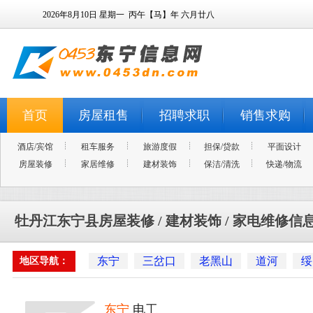
2026年8月10日
星期一
丙午【马】年 六月廿八
首页
房屋租售
招聘求职
销售求购
酒店/宾馆
租车服务
旅游度假
担保/贷款
平面设计
房屋装修
家居维修
建材装饰
保洁/清洗
快递/物流
牡丹江东宁县房屋装修 / 建材装饰 / 家电维修信
东宁
三岔口
老黑山
道河
绥
地区导航：
东宁
电工