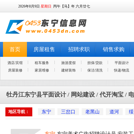
2026年8月9日
星期日
丙午【马】年 六月廿七
首页
房屋租售
招聘求职
销售求购
酒店/宾馆
租车服务
旅游度假
担保/贷款
平面设计
房屋装修
家居维修
建材装饰
保洁/清洗
快递/物流
牡丹江东宁县平面设计 / 网站建设 / 代开淘宝 /
东宁
三岔口
老黑山
道河
绥
地区导航：