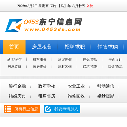
2026年8月7日
星期五
丙午【马】年 六月廿五
立秋
首页
房屋租售
招聘求职
销售求购
酒店/宾馆
租车服务
旅游度假
担保/贷款
平面设计
房屋装修
家居维修
建材装饰
保洁/清洗
快递/物流
银行金融
政府学校
农业工业
移动通信
结婚庆典
租房售房
维修回收
婚纱摄影
所有行业信息
我要申请加入