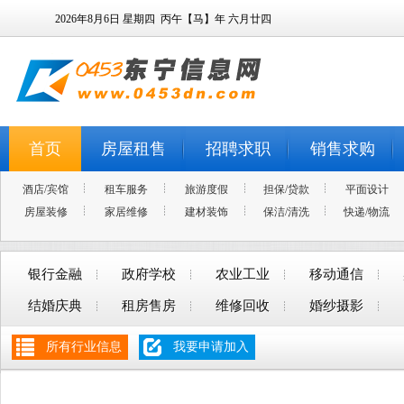
2026年8月6日
星期四
丙午【马】年 六月廿四
首页
房屋租售
招聘求职
销售求购
酒店/宾馆
租车服务
旅游度假
担保/贷款
平面设计
房屋装修
家居维修
建材装饰
保洁/清洗
快递/物流
银行金融
政府学校
农业工业
移动通信
结婚庆典
租房售房
维修回收
婚纱摄影
所有行业信息
我要申请加入