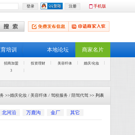
手机版
教育培训
本地论坛
商家名片
招商加盟
投资理财
美容纤体
婚庆/化妆
3
务
>>
婚庆化妆 / 美容纤体 / 驾校服务 / 陪驾代驾
>> 列表
北河沿
万鹿沟
金厂
其它