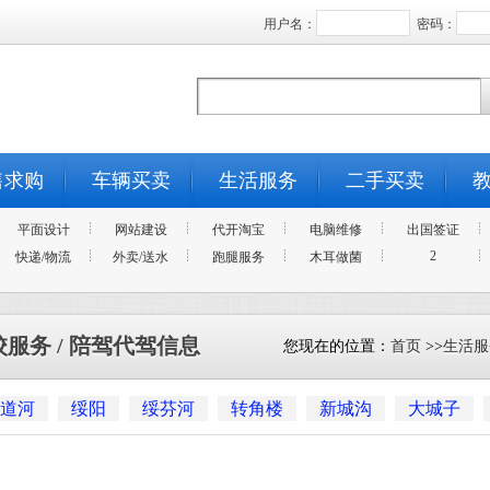
用户名：
密码：
售求购
车辆买卖
生活服务
二手买卖
平面设计
网站建设
代开淘宝
电脑维修
出国签证
2
快递/物流
外卖/送水
跑腿服务
木耳做菌
校服务 / 陪驾代驾信息
您现在的位置：
首页
>>
生活服
道河
绥阳
绥芬河
转角楼
新城沟
大城子