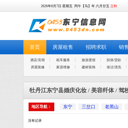
2026年8月7日
星期五
丙午【马】年 六月廿五
立秋
首页
房屋租售
招聘求职
销
酒店/宾馆
租车服务
旅游度假
担保/贷款
房屋装修
家居维修
建材装饰
保洁/清洗
牡丹江东宁县婚庆化妆 / 美容纤体 / 驾
东宁
三岔口
老黑山
地区导航：
没有记录