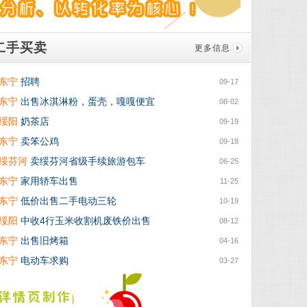
二手买卖
更多信息
招聘
东宁
09-17
出售冰淇淋粉，蛋壳，嘎嘎便宜
东宁
08-02
奶茶店
绥阳
09-19
卖笨公鸡
东宁
09-18
卖绥芬河省级手续旅游包车
绥芬河
06-25
家用轿车出售
东宁
11-25
低价出售二手电动三轮
东宁
10-19
中收4行玉米收割机废铁价出售
绥阳
08-12
出售旧烤箱
东宁
04-16
电动车求购
东宁
03-27