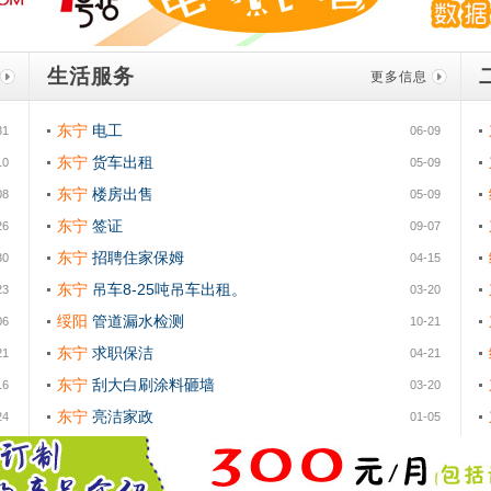
生活服务
更多信息
电工
东宁
31
06-09
货车出租
东宁
10
05-09
楼房出售
东宁
08
05-09
签证
东宁
26
09-07
招聘住家保姆
东宁
30
04-15
吊车8-25吨吊车出租。
东宁
23
03-20
管道漏水检测
绥阳
06
10-21
求职保洁
东宁
21
04-21
刮大白刷涂料砸墙
东宁
16
03-20
亮洁家政
东宁
24
01-05