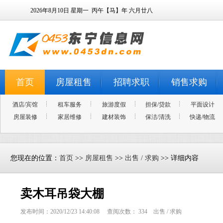
2026年8月10日
星期一
丙午【马】年 六月廿八
首页
房屋租售
招聘求职
销售求购
酒店/宾馆
租车服务
旅游度假
担保/贷款
平面设计
房屋装修
家居维修
建材装饰
保洁/清洗
快递/物流
您现在的位置：
首页
>>
房屋租售
>>
出售 / 求购
>> 详细内容
卖木耳吊袋大棚
发布时间：2020/12/23 14:40:08 查阅次数：
334
出售 / 求购