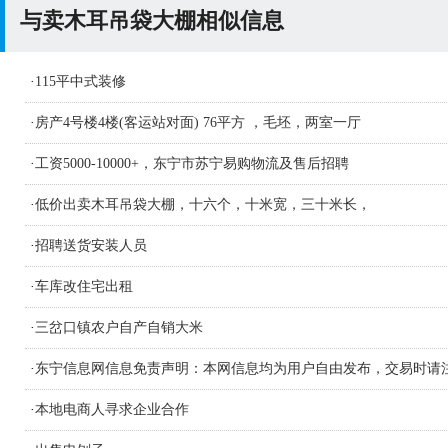
与卖木耳吊袋大棚相似信息
·
115平中式装修
·
房产4号楼4楼(客运站对面) 76平方 ，毛坯，两室一厅
·
工资5000-10000+，东宁市苏宁易购物流及售后招聘
·
低价出卖木耳吊袋大棚，十六个，十米宽，三十米长，
·
招聘送货安装人员
·
车库改住宅出租
·
三岔口镇农户自产自销大米
·
东宁信息网信息免责声明：本网信息均为用户自由发布，交易时请
识别信息的真假，如侵害您的权益请联系删
·
本地电商人寻求企业合作