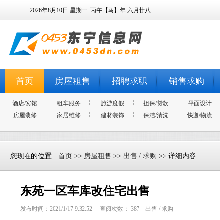
2026年8月10日
星期一
丙午【马】年 六月廿八
首页
房屋租售
招聘求职
销售求购
酒店/宾馆
租车服务
旅游度假
担保/贷款
平面设计
房屋装修
家居维修
建材装饰
保洁/清洗
快递/物流
您现在的位置：
首页
>>
房屋租售
>>
出售 / 求购
>> 详细内容
东苑一区车库改住宅出售
发布时间：2021/1/17 9:32:52 查阅次数：
387
出售 / 求购