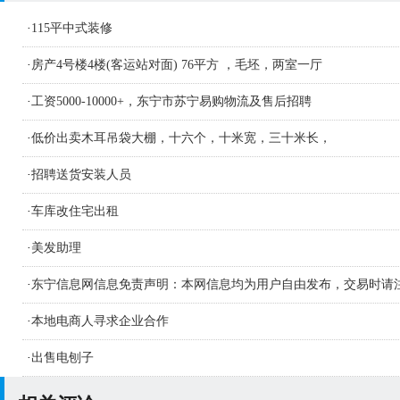
·
115平中式装修
·
房产4号楼4楼(客运站对面) 76平方 ，毛坯，两室一厅
·
工资5000-10000+，东宁市苏宁易购物流及售后招聘
·
低价出卖木耳吊袋大棚，十六个，十米宽，三十米长，
·
招聘送货安装人员
·
车库改住宅出租
·
美发助理
·
东宁信息网信息免责声明：本网信息均为用户自由发布，交易时请
识别信息的真假，如侵害您的权益请联系删
·
本地电商人寻求企业合作
·
出售电刨子