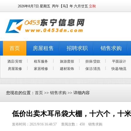
2026年8月7日
星期五
丙午【马】年 六月廿五
立秋
首页
房屋租售
招聘求职
销售求购
酒店/宾馆
租车服务
旅游度假
担保/贷款
平面设计
房屋装修
家居维修
建材装饰
保洁/清洗
快递/物流
您现在的位置：
首页
>>
销售求购
>> 详细内容
低价出卖木耳吊袋大棚，十六个，十
发布时间：2021/9/16 16:48:57 查阅次数：
450
销售求购