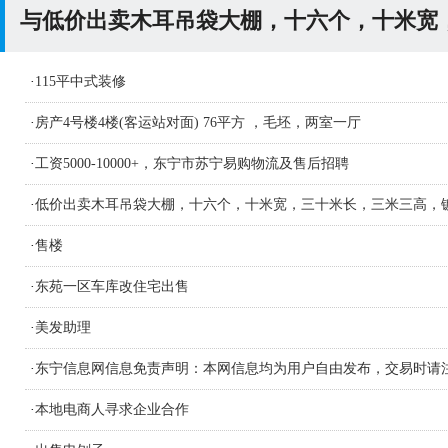
与低价出卖木耳吊袋大棚，十六个，十米宽
·
115平中式装修
·
房产4号楼4楼(客运站对面) 76平方 ，毛坯，两室一厅
·
工资5000-10000+，东宁市苏宁易购物流及售后招聘
·
低价出卖木耳吊袋大棚，十六个，十米宽，三十米长，三米三高，
材质钢管
·
售楼
·
东苑一区车库改住宅出售
·
美发助理
·
东宁信息网信息免责声明：本网信息均为用户自由发布，交易时请
识别信息的真假，如侵害您的权益请联系删
·
本地电商人寻求企业合作