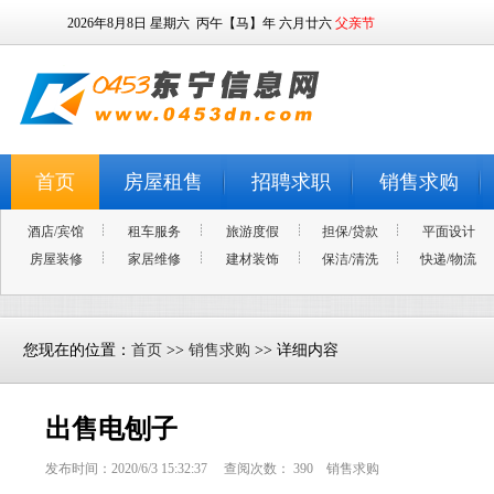
2026年8月8日
星期六
丙午【马】年 六月廿六
父亲节
首页
房屋租售
招聘求职
销售求购
酒店/宾馆
租车服务
旅游度假
担保/贷款
平面设计
房屋装修
家居维修
建材装饰
保洁/清洗
快递/物流
您现在的位置：
首页
>>
销售求购
>> 详细内容
出售电刨子
发布时间：2020/6/3 15:32:37 查阅次数：
390
销售求购