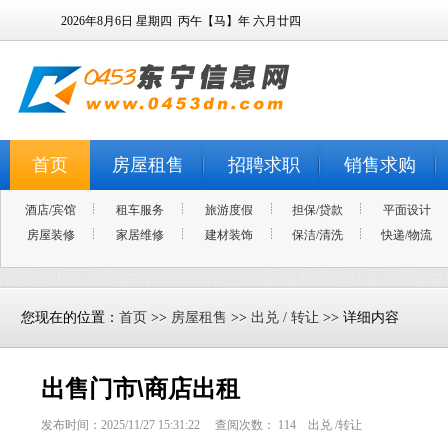
2026年8月6日
星期四
丙午【马】年 六月廿四
首页
房屋租售
招聘求职
销售求购
酒店/宾馆
租车服务
旅游度假
担保/贷款
平面设计
房屋装修
家居维修
建材装饰
保洁/清洗
快递/物流
您现在的位置：
首页
>>
房屋租售
>>
出兑 / 转让
>> 详细内容
出售门市\商店出租
发布时间：2025/11/27 15:31:22 查阅次数：
114
出兑 /转让