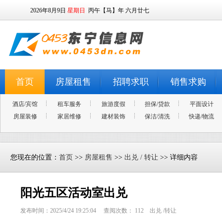
2026年8月9日
星期日
丙午【马】年 六月廿七
首页
房屋租售
招聘求职
销售求购
酒店/宾馆
租车服务
旅游度假
担保/贷款
平面设计
房屋装修
家居维修
建材装饰
保洁/清洗
快递/物流
您现在的位置：
首页
>>
房屋租售
>>
出兑 / 转让
>> 详细内容
阳光五区活动室出兑
发布时间：2025/4/24 19:25:04 查阅次数：
112
出兑 /转让