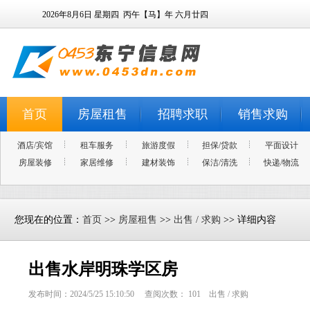
2026年8月6日
星期四
丙午【马】年 六月廿四
首页
房屋租售
招聘求职
销售求购
酒店/宾馆
租车服务
旅游度假
担保/贷款
平面设计
房屋装修
家居维修
建材装饰
保洁/清洗
快递/物流
您现在的位置：
首页
>>
房屋租售
>>
出售 / 求购
>> 详细内容
出售水岸明珠学区房
发布时间：2024/5/25 15:10:50 查阅次数：
101
出售 / 求购