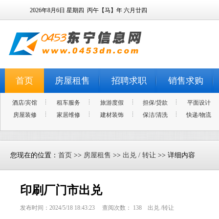
2026年8月6日
星期四
丙午【马】年 六月廿四
首页
房屋租售
招聘求职
销售求购
酒店/宾馆
租车服务
旅游度假
担保/贷款
平面设计
房屋装修
家居维修
建材装饰
保洁/清洗
快递/物流
您现在的位置：
首页
>>
房屋租售
>>
出兑 / 转让
>> 详细内容
印刷厂门市出兑
发布时间：2024/5/18 18:43:23 查阅次数：
138
出兑 /转让