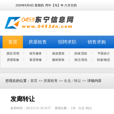
2026年8月6日
星期四
丙午【马】年 六月廿四
首页
房屋租售
招聘求职
销售求购
酒店/宾馆
租车服务
旅游度假
担保/贷款
平面设计
房屋装修
家居维修
建材装饰
保洁/清洗
快递/物流
您现在的位置：
首页
>>
房屋租售
>>
出兑 / 转让
>> 详细内容
发廊转让
发布时间：2023/11/11 20:19:57 查阅次数：
138
出兑 /转让