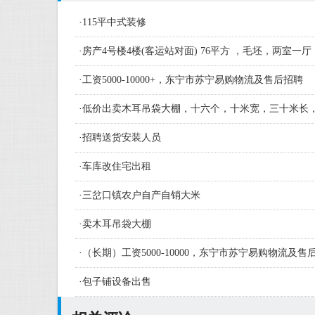
·
115平中式装修
·
房产4号楼4楼(客运站对面) 76平方 ，毛坯，两室一厅
·
工资5000-10000+，东宁市苏宁易购物流及售后招聘
·
低价出卖木耳吊袋大棚，十六个，十米宽，三十米长
·
招聘送货安装人员
·
车库改住宅出租
·
三岔口镇农户自产自销大米
·
卖木耳吊袋大棚
·
（长期）工资5000-10000，东宁市苏宁易购物流及
人员及学徒若干名
·
包子铺设备出售