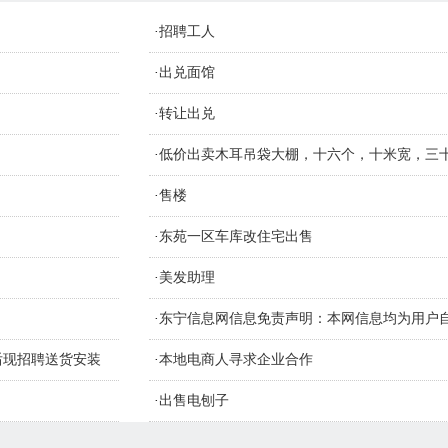
·
招聘工人
·
出兑面馆
·
转让出兑
，
·
低价出卖木耳吊袋大棚，十六个，十米宽，三
材质钢管
·
售楼
·
东苑一区车库改住宅出售
·
美发助理
·
东宁信息网信息免责声明：本网信息均为用户
识别信息的真假，如侵害您的权益请联系删
售后现招聘送货安装
·
本地电商人寻求企业合作
·
出售电刨子