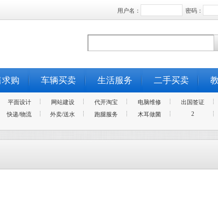
用户名：
密码：
售求购
车辆买卖
生活服务
二手买卖
平面设计
网站建设
代开淘宝
电脑维修
出国签证
2
快递/物流
外卖/送水
跑腿服务
木耳做菌