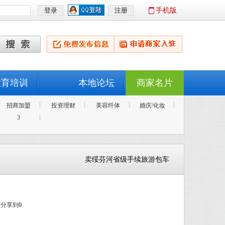
手机版
教育培训
本地论坛
商家名片
招商加盟
投资理财
美容纤体
婚庆/化妆
3
卖绥芬河省级手续旅游包车
分享到
0