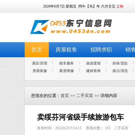
2026年8月7日
星期五
丙午【马】年 六月廿五
立秋
首页
房屋租售
招聘求职
销
酒店/宾馆
租车服务
旅游度假
担保/贷款
房屋装修
家居维修
建材装饰
保洁/清洗
您现在的位置：
首页
>>
二手买卖
>> 详细内容
卖绥芬河省级手续旅游包车
发布时间：2023/6/25 9:14:13 查阅次数：
195
二手买卖