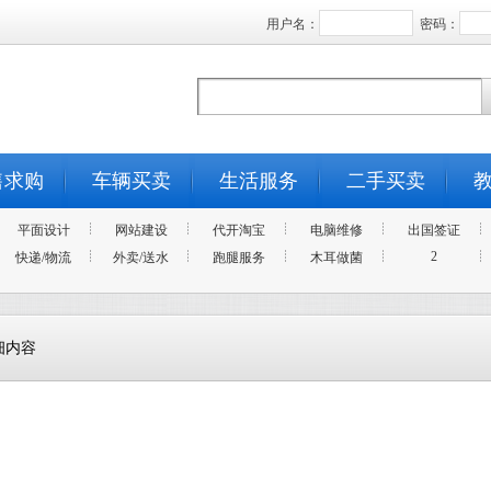
用户名：
密码：
售求购
车辆买卖
生活服务
二手买卖
平面设计
网站建设
代开淘宝
电脑维修
出国签证
2
快递/物流
外卖/送水
跑腿服务
木耳做菌
细内容