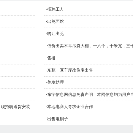
·
招聘工人
·
出兑面馆
·
转让出兑
，
·
低价出卖木耳吊袋大棚，十六个，十米宽，三
材质钢管
·
售楼
·
东苑一区车库改住宅出售
·
美发助理
·
东宁信息网信息免责声明：本网信息均为用户
识别信息的真假，如侵害您的权益请联系删
售后现招聘送货安装
·
本地电商人寻求企业合作
·
出售电刨子