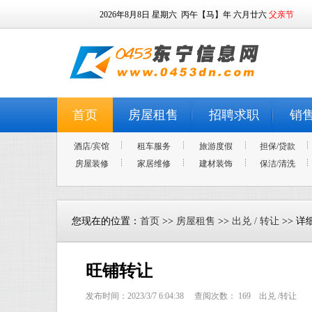
2026年8月8日
星期六
丙午【马】年 六月廿六
父亲节
首页
房屋租售
招聘求职
销
酒店/宾馆
租车服务
旅游度假
担保/贷款
房屋装修
家居维修
建材装饰
保洁/清洗
您现在的位置：
首页
>>
房屋租售
>>
出兑 / 转让
>> 详
旺铺转让
发布时间：2023/3/7 6:04:38 查阅次数：
169
出兑 /转让