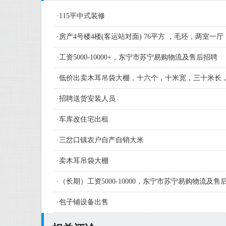
·
115平中式装修
·
房产4号楼4楼(客运站对面) 76平方 ，毛坯，两室一厅
·
工资5000-10000+，东宁市苏宁易购物流及售后招聘
·
低价出卖木耳吊袋大棚，十六个，十米宽，三十米长
·
招聘送货安装人员
·
车库改住宅出租
·
三岔口镇农户自产自销大米
·
卖木耳吊袋大棚
·
（长期）工资5000-10000，东宁市苏宁易购物流及
人员及学徒若干名
·
包子铺设备出售