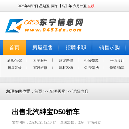
2026年8月7日
星期五
丙午【马】年 六月廿五
立秋
首页
房屋租售
招聘求职
销售求购
酒店/宾馆
租车服务
旅游度假
担保/贷款
平面设计
房屋装修
家居维修
建材装饰
保洁/清洗
快递/物流
您现在的位置：
首页
>>
车辆买卖
>> 详细内容
出售北汽绅宝D50轿车
发布时间：2023/2/21 12:10:17 查阅次数：
239
车辆买卖