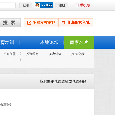
手机版
教育培训
本地论坛
商家名片
招商加盟
投资理财
美容纤体
婚庆/化妆
3
应聘兼职俄语教师或俄语翻译
分享到
0