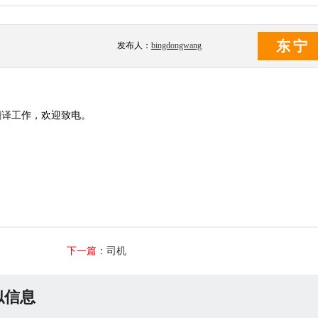
东宁
发布人：
bingdongwang
翻译
工作，欢迎致电。
下一篇：
司机
似信息