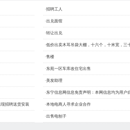
·
招聘工人
·
出兑面馆
·
转让出兑
，
·
低价出卖木耳吊袋大棚，十六个，十米宽，三
材质钢管
·
售楼
·
东苑一区车库改住宅出售
·
美发助理
·
东宁信息网信息免责声明：本网信息均为用户
识别信息的真假，如侵害您的权益请联系删
售后现招聘送货安装
·
本地电商人寻求企业合作
·
出售电刨子