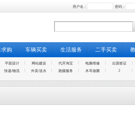
用户名：
密码：
售求购
车辆买卖
生活服务
二手买卖
平面设计
网站建设
代开淘宝
电脑维修
出国签证
2
快递/物流
外卖/送水
跑腿服务
木耳做菌