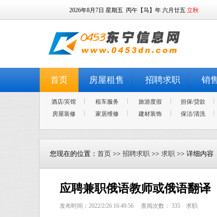
2026年8月7日
星期五
丙午【马】年 六月廿五
立秋
首页
房屋租售
招聘求职
销
酒店/宾馆
租车服务
旅游度假
担保/贷款
房屋装修
家居维修
建材装饰
保洁/清洗
您现在的位置：
首页
>>
招聘求职
>>
求职
>> 详细内容
应聘兼职俄语教师或俄语翻译
发布时间：2022/2/26 16:49:56 查阅次数：
335
求职