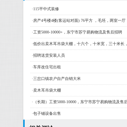
·
115平中式装修
·
房产4号楼4楼(客运站对面) 76平方 ，毛坯，两室一厅
·
工资5000-10000+，东宁市苏宁易购物流及售后招聘
·
低价出卖木耳吊袋大棚，十六个，十米宽，三十米长
·
招聘送货安装人员
·
车库改住宅出租
·
三岔口镇农户自产自销大米
·
卖木耳吊袋大棚
·
（长期）工资5000-10000，东宁市苏宁易购物流及
人员及学徒若干名
·
包子铺设备出售