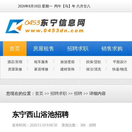
2026年8月10日
星期一
丙午【马】年 六月廿八
首页
房屋租售
招聘求职
销售求购
酒店/宾馆
租车服务
旅游度假
担保/贷款
平面设计
房屋装修
家居维修
建材装饰
保洁/清洗
快递/物流
您现在的位置：
首页
>>
招聘求职
>>
招聘
>> 详细内容
东宁西山浴池招聘
发布时间：2020/11/19 9:08:50 查阅次数：
388
招聘