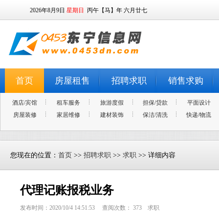
2026年8月9日
星期日
丙午【马】年 六月廿七
首页
房屋租售
招聘求职
销售求购
酒店/宾馆
租车服务
旅游度假
担保/贷款
平面设计
房屋装修
家居维修
建材装饰
保洁/清洗
快递/物流
您现在的位置：
首页
>>
招聘求职
>>
求职
>> 详细内容
代理记账报税业务
发布时间：2020/10/4 14:51:53 查阅次数：
373
求职