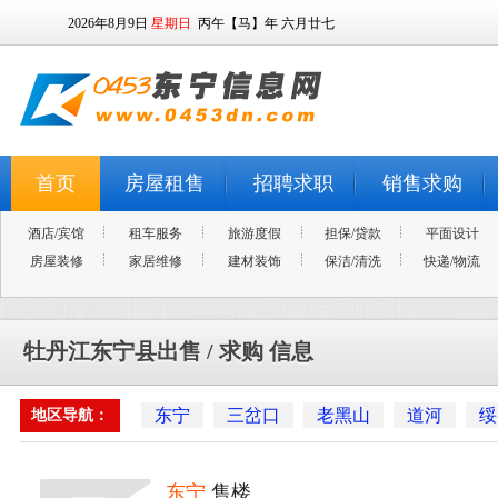
2026年8月9日
星期日
丙午【马】年 六月廿七
首页
房屋租售
招聘求职
销售求购
酒店/宾馆
租车服务
旅游度假
担保/贷款
平面设计
房屋装修
家居维修
建材装饰
保洁/清洗
快递/物流
牡丹江东宁县出售 / 求购 信息
东宁
三岔口
老黑山
道河
绥
地区导航：
东宁
售楼