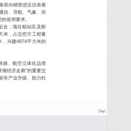
一条双向精密进近仪表着
及通信、导航、气象、供
型的使用要求。
配合，项目航站区及附
万立方米，占总挖方工程量
，兴建4874平方米的
铁路、航空立体化边境
蒙俄经济走廊”的重要交
游等产业升级、助力牡
[
Top
]