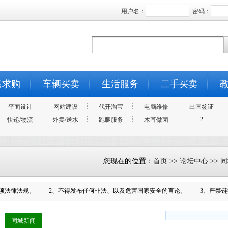
用户名：
密码：
售求购
车辆买卖
生活服务
二手买卖
平面设计
网站建设
代开淘宝
电脑维修
出国签证
2
快递/物流
外卖/送水
跑腿服务
木耳做菌
您现在的位置：
首页
>>
论坛中心
>>
同
项法律法规。 2、不得发布任何非法、以及危害国家安全的言论。 3、严禁链
同城新闻