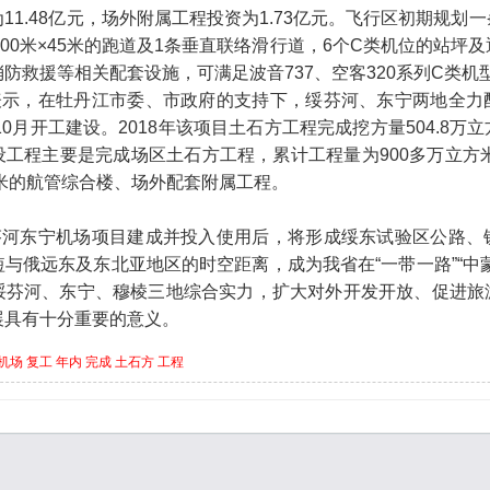
11.48亿元，场外附属工程投资为1.73亿元。飞行区初期规划
500米×45米的跑道及1条垂直联络滑行道，6个C类机位的站坪
防救援等相关配套设施，可满足波音737、空客320系列C类机
表示，在牡丹江市委、市政府的支持下，绥芬河、东宁两地全力
年10月开工建设。2018年该项目土石方工程完成挖方量504.8
设工程主要是完成场区土石方工程，累计工程量为900多万立方米
方米的航管综合楼、场外配套附属工程。
芬河东宁机场项目建成并投入使用后，将形
成绥东试验区公路、
与俄远东及东北亚地区的时空距离，成为我省在“一带一路”“中
绥芬河、东宁、穆棱三地综合实力，扩大对外开发开放、促进旅
展具有十分重要的意义。
机场
复工
年内
完成
土石方
工程