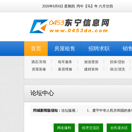
2026年8月6日
星期四
丙午【马】年 六月廿四
首页
房屋租售
招聘求职
销
酒店/宾馆
租车服务
旅游度假
担保/贷款
房屋装修
家居维修
建材装饰
保洁/清洗
论坛中心
同城新闻版须知：
论坛版规： 1、遵守中华人民共和国的各
网友爆料
程序交流区
全民灌水区