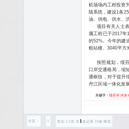
机场场内工程投资为
陆系统，建设1条2
油、供电、供水、消
项目有关人士
属工程已于2017
的52%。今年的建
航站楼、3040平
按照规划，绥
口岸交通格局，缩短
通枢纽，对于提升
丹江区域一体化发
关键字：
绥芬河
河东
1
分页：
1
页次:1/1页 共
条记录 10条/每页