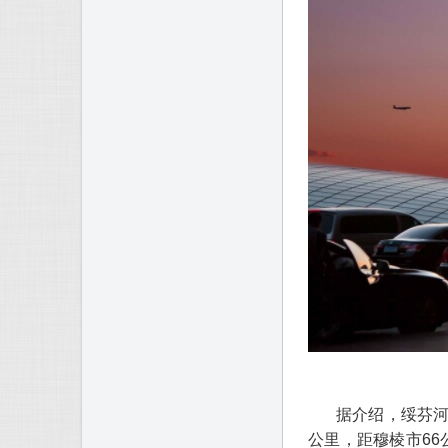
据介绍，绥芬河
公里，距穆棱市66