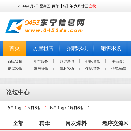
2026年8月7日
星期五
丙午【马】年 六月廿五
立秋
首页
房屋租售
招聘求职
销售求购
酒店/宾馆
租车服务
旅游度假
担保/贷款
平面设计
房屋装修
家居维修
建材装饰
保洁/清洗
快递/物流
论坛中心
今日主题：
0
今日发帖：
0
昨日主题：0 昨日发帖：0
全部
精华
网友爆料
程序交流区