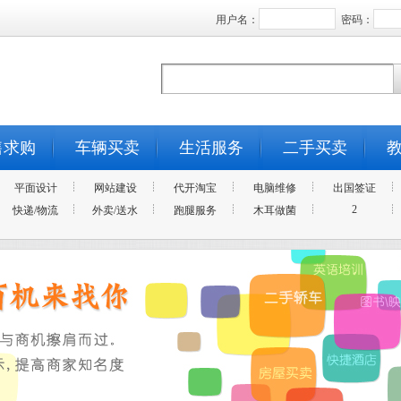
用户名：
密码：
售求购
车辆买卖
生活服务
二手买卖
平面设计
网站建设
代开淘宝
电脑维修
出国签证
2
快递/物流
外卖/送水
跑腿服务
木耳做菌