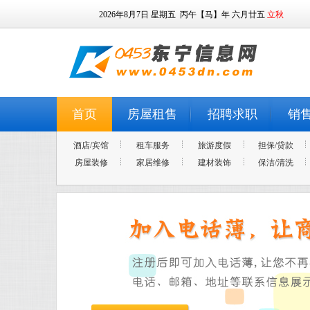
2026年8月7日
星期五
丙午【马】年 六月廿五
立秋
首页
房屋租售
招聘求职
销
酒店/宾馆
租车服务
旅游度假
担保/贷款
房屋装修
家居维修
建材装饰
保洁/清洗