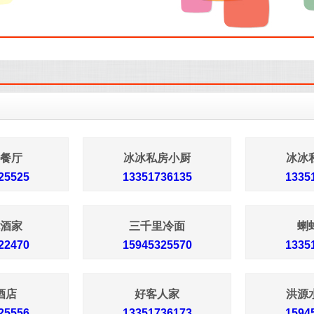
餐厅
冰冰私房小厨
冰冰
25525
13351736135
1335
酒家
三千里冷面
蝲
22470
15945325570
1335
酒店
好客人家
洪源
25556
13351736173
1594