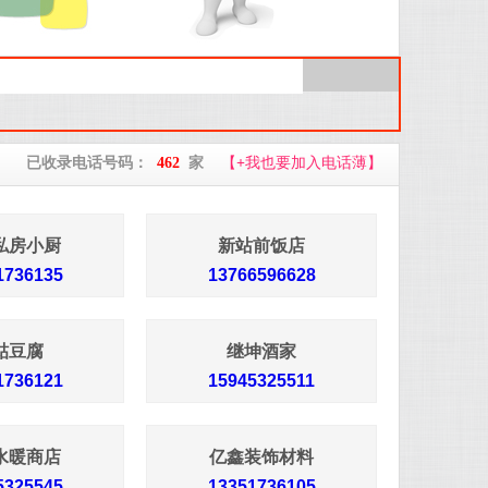
已收录电话号码：
462
家
【
+
我也要加入电话薄】
私房小厨
新站前饭店
1736135
13766596628
蛄豆腐
继坤酒家
1736121
15945325511
水暖商店
亿鑫装饰材料
5325545
13351736105