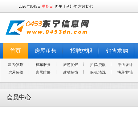
2026年8月9日
星期日
丙午【马】年 六月廿七
首页
房屋租售
招聘求职
销售求购
酒店/宾馆
租车服务
旅游度假
担保/贷款
平面设计
房屋装修
家居维修
建材装饰
保洁/清洗
快递/物流
会员中心