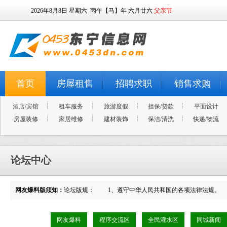
2026年8月8日
星期六
丙午【马】年 六月廿六
父亲节
首页
房屋租售
招聘求职
销售求购
酒店/宾馆
租车服务
旅游度假
担保/贷款
平面设计
房屋装修
家居维修
建材装饰
保洁/清洗
快递/物流
论坛中心
网友爆料版须知：
论坛版规： 1、遵守中华人民共和国的各项法律法规。 
网友爆料
程序交流区
全民灌水区
同城新闻